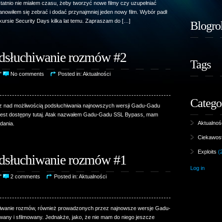
ostatnio nie miałem czasu, żeby tworzyć nowe filmy czy uzupełniać
postanowiłem się zebrać i dodać przynajmniej jeden nowy film. Wybór padł
kursie Security Days kilka lat temu. Zapraszam do […]
Blogrol
dsłuchiwanie rozmów #2
Tags
0"
No comments
Posted in:
Aktualności
Catego
iz nad możliwością podsłuchiwania najnowszych wersji Gadu-Gadu
 jest dostępny tutaj. Atak nazwałem Gadu-Gadu SSL Bypass, mam
Aktualnoś
dania.
Ciekawost
Exploits
(
dsłuchiwanie rozmów #1
Log in
9"
2 comments
Posted in:
Aktualności
chiwanie rozmów, również prowadzonych przez najnowsze wersje Gadu-
any i sfilmowany. Jednakże, jako, że nie mam do niego jeszcze