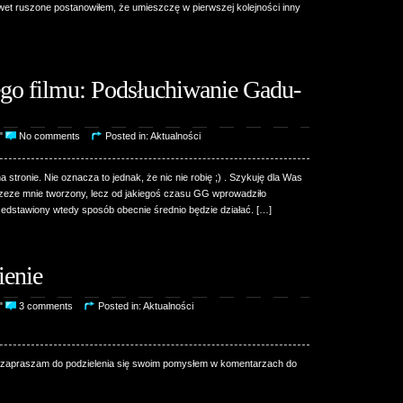
wet ruszone postanowiłem, że umieszczę w pierwszej kolejności inny
o filmu: Podsłuchiwanie Gadu-
0"
No comments
Posted in:
Aktualności
 stronie. Nie oznacza to jednak, że nic nie robię ;) . Szykuję dla Was
przeze mnie tworzony, lecz od jakiegoś czasu GG wprowadziło
edstawiony wtedy sposób obecnie średnio będzie działać. […]
ienie
8"
3 comments
Posted in:
Aktualności
 to zapraszam do podzielenia się swoim pomysłem w komentarzach do