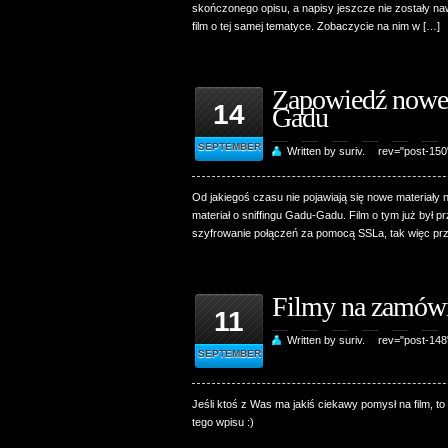
skończonego opisu, a napisy jeszcze nie zostały na
film o tej samej tematyce. Zobaczycie na nim w […]
Zapowiedź noweg
14
Gadu
SEPTEMBER
Written by suriv.
rev="post-15
Od jakiegoś czasu nie pojawiają się nowe materiały na
materiał o sniffingu Gadu-Gadu. Film o tym już był 
szyfrowanie połączeń za pomocą SSLa, tak więc prz
Filmy na zamów
11
Written by suriv.
rev="post-14
SEPTEMBER
Jeśli ktoś z Was ma jakiś ciekawy pomysł na film,
tego wpisu :)