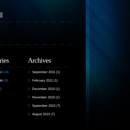
l
ries
Archives
ci
(13)
September 2011
(1)
ki
(3)
February 2011
(1)
2)
December 2010
(1)
November 2010
(1)
September 2010
(7)
August 2010
(7)