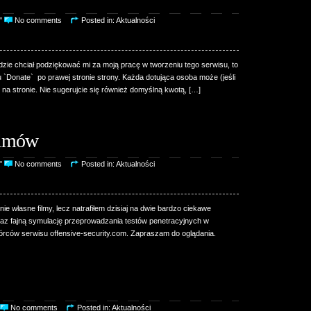
8"
No comments
Posted in:
Aktualności
dzie chciał podziękować mi za moją pracę w tworzeniu tego serwisu, to
`Donate` po prawej stronie strony. Każda dotująca osoba może (jeśli
 na stronie. Nie sugerujcie się również domyślną kwotą, […]
ilmów
6"
No comments
Posted in:
Aktualności
 własne filmy, lecz natrafiłem dzisiaj na dwie bardzo ciekawe
raz fajną symulację przeprowadzania testów penetracyjnych w
wórców serwisu offensive-security.com. Zapraszam do oglądania.
No comments
Posted in:
Aktualności