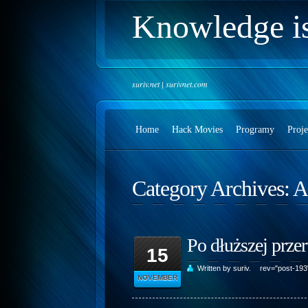
Knowledge i
suriv.net | surivnet.com
Home
Hack Movies
Programy
Proje
Category Archives:
A
Po dłuższej przer
15
Written by suriv.
rev="post-19
NOVEMBER