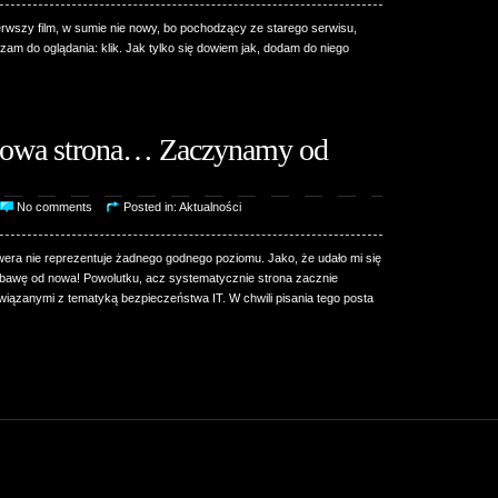
pierwszy film, w sumie nie nowy, bo pochodzący ze starego serwisu,
am do oglądania: klik. Jak tylko się dowiem jak, dodam do niego
owa strona… Zaczynamy od
No comments
Posted in:
Aktualności
era nie reprezentuje żadnego godnego poziomu. Jako, że udało mi się
awę od nowa! Powolutku, acz systematycznie strona zacznie
 związanymi z tematyką bezpieczeństwa IT. W chwili pisania tego posta