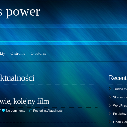
s power
kty
O stronie
O autorze
ktualności
Recent
Trudna m
Skaner cz
wie, kolejny film
WordPress
3"
No comments
Posted in:
Aktualności
Po dłuższe
Gadu-Gad