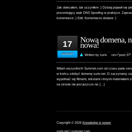
Jak obiecałem, tak uczyniłem :) Dzisiaj pojawił się 
prezentujący atak DNS Spoofing w praktyce. Zaprasz
komentarze ;) Edit: Komentarze dodane :)
Nowa domena, n
17
nowa!
AUGUST
Written by suriv.
rev="post-37"
Witam wszystkich! Surivnet.com od czasu padu serw
w końcu zdobyć domenę suriv.net :D zaczynamy zab
wypełniać się filmami, tekstami i innymi materiałami
na stronie nie jest jeszcze nic […]
Copyright © 2026
Knowledge is power
suriv.net | surivnet.com