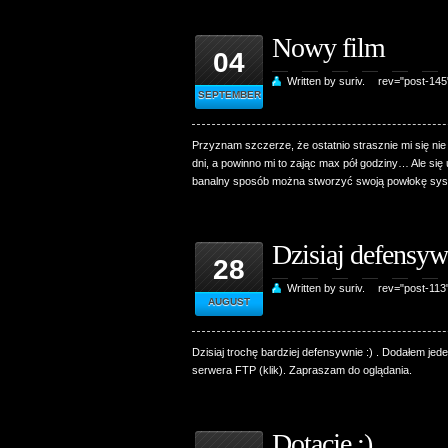
Nowy film
04
Written by suriv.
rev="post-14
SEPTEMBER
Przyznam szczerze, że ostatnio strasznie mi się nie c
dni, a powinno mi to zając max pół godziny… Ale się u
banalny sposób można stworzyć swoją powłokę syste
Dzisiaj defensy
28
Written by suriv.
rev="post-113
AUGUST
Dzisiaj trochę bardziej defensywnie :) . Dodałem je
serwera FTP (klik). Zapraszam do oglądania.
Dotacje :)