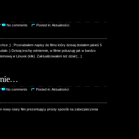
5"
No comments
Posted in:
Aktualności
hce ;) . Przerabiałem napisy do filmu który dzisiaj dodałem jakieś 5
dało :) Dzisiaj trochę odmiennie, w filmie pokazuję jak w bardzo
mową w Linuxie (klik). Zaktualizowałem też dział […]
wnie…
"
No comments
Posted in:
Aktualności
den nowy-stary film prezentujący prosty sposób na zabezpieczenia