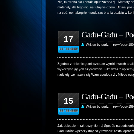
Nie, ta strona nie została opuszczona :) . Niestety 
materiały, dla tego nic się tutaj nie działo. Dzisiaj 
na coś, co nakręciłem podczas brania udziału w kon
Gadu-Gadu – Po
17
Written by suriv.
rev="post-18
SEPTEMBER
Zgodnie z obietnicą umieszczam wyniki swoich anal
wykorzystujących szyfrowanie. Film wraz z opisem
nadzieję, że nazwa się Wam spodoba :) . Miłego oglą
Gadu-Gadu – Po
15
Written by suriv.
rev="post-15
SEPTEMBER
Jak obiecałem, tak uczyniłem :) Sposób na podsłu
Gadu które wykorzystują szyfrowanie został opracow