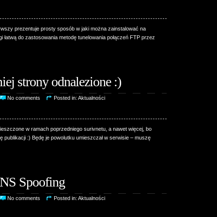
rwszy prezentuje prosty sposób w jaki można zainstalować na
gi łatwą do zastosowania metodę tunelowania połączeń FTP przez
iej strony odnalezione :)
No comments
Posted in:
Aktualności
mieszczone w ramach poprzedniego surivnetu, a nawet więcej, bo
ę publikacji :) Będę je powolutku umieszczał w serwisie – muszę
DNS Spoofing
No comments
Posted in:
Aktualności