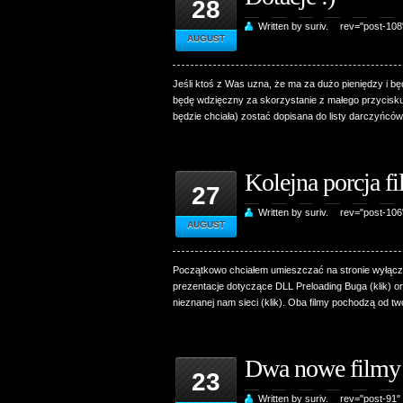
28
Written by suriv.
rev="post-10
AUGUST
Jeśli ktoś z Was uzna, że ma za dużo pieniędzy i bę
będę wdzięczny za skorzystanie z małego przycisku 
będzie chciała) zostać dopisana do listy darczyńców
Kolejna porcja f
27
Written by suriv.
rev="post-10
AUGUST
Początkowo chciałem umieszczać na stronie wyłącznie
prezentacje dotyczące DLL Preloading Buga (klik) o
nieznanej nam sieci (klik). Oba filmy pochodzą od t
Dwa nowe filmy
23
Written by suriv.
rev="post-91"