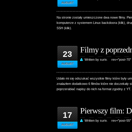
AUGUST
Na stronie zostały umieszczone dwa nowe filmy. Pie
komputerze z systemem Linux backdoora (klik), dru
SSH (klik).
Filmy z poprzedn
23
Written by suriv.
rev="post-70"
AUGUST
Udało mi się odszukać wszystkie filmy które były u
znalazłem dodatkowo 6 filmów które nie doczekały si
poprzerabiać napisy do nich na format zgodny z YT.
Pierwszy film: 
17
Written by suriv.
rev="post-55"
AUGUST