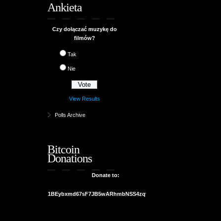
Ankieta
Czy dołączać muzykę do
filmów?
Tak
Nie
View Results
Polls Archive
Bitcoin
Donations
Donate to:
1BEybxmd67sF7JB5wARhmbNSS4zqvuJ2te