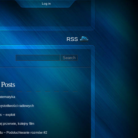
Log in
RSS
 Posts
atematyka
ęstotliwości radiowych
 – exploit
j przerwie, kolejny film
u – Podsłuchiwanie rozmów #2